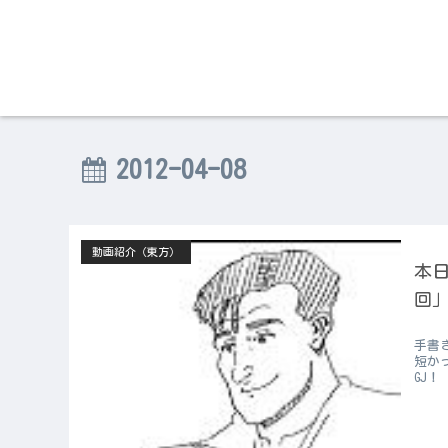
2012-04-08
動画紹介（東方）
本日
回」
手書
短か
GJ！