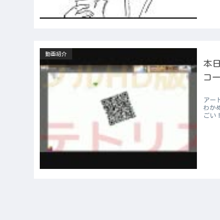
動画紹介
本日
コ
アー
わか
ごい