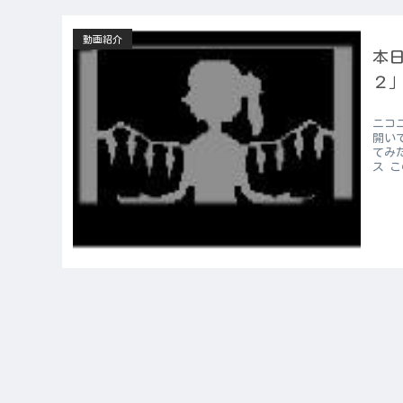
動画紹介
本日
２」
ニコ
開い
てみ
ス こ