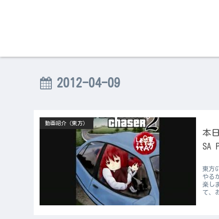
2012-04-09
動画紹介（東方）
本日
SA
東方
やる
楽し
て、