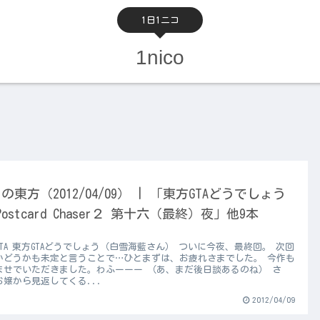
1日1ニコ
1nico
の東方（2012/04/09） | 「東方GTAどうでしょう
 Postcard Chaser２ 第十六（最終）夜」他9本
GTA 東方GTAどうでしょう（白雪海藍さん） ついに今夜、最終回。 次回
かどうかも未定と言うことで…ひとまずは、お疲れさまでした。 今作も
ませでいただきました。わふーーー （あ、まだ後日談あるのね） さ
お嬢から見返してくる...
2012/04/09