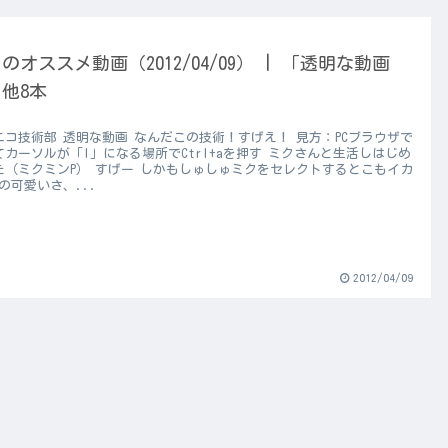
のオススメ動画（2012/04/09） | 「透明な動画
他8本
ニコ技術部 透明な動画 なんだこの技術！すげえ！ 見方：PCブラウザで
てカーソルが「I」になる場所でCtrl+aを押す ミクさんと生活しはじめ
た（ミクミンP） すげー しかもしゅしゅミクをセレクトするとこもイカ
の可愛いさ、...
2012/04/09