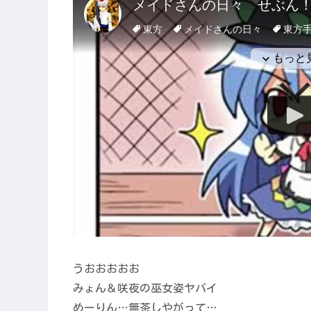
うおおおおお
みょん＆咲夜の巫女姿ヤバイ
めーりん…無茶しやがって…