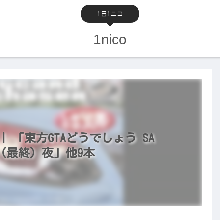
1日1ニコ
1nico
 | 「東方GTAどうでしょう SA
第十六（最終）夜」他9本