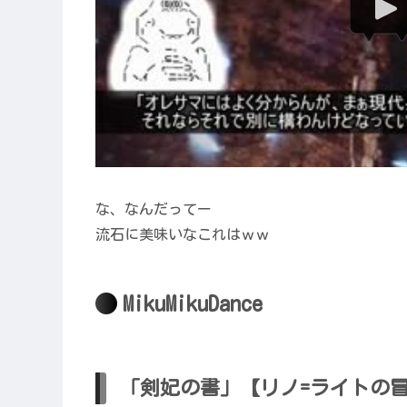
な、なんだってー
流石に美味いなこれはｗｗ
MikuMikuDance
「剣妃の書」【リノ=ライトの冒険】