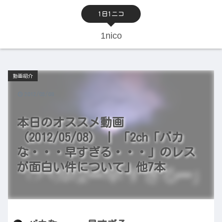
1日1ニコ
1nico
動画紹介
2012/05/08
本日のオススメ動画
（2012/05/08） | 「2ch「バカ
な・・・早すぎる・・・」のレス
が面白い件について」他7本