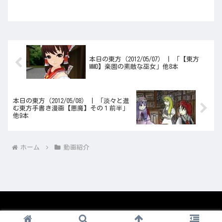
本日の東方（2012/05/07） | 「【東方
MMD】楽園の素敵な巫女」他8本
本日の東方（2012/05/08） | 「淡々と進
む東方手書き漫画【悪魔】その１前半」
他9本
ホーム
動画紹介
© 2008-2026 1nico.