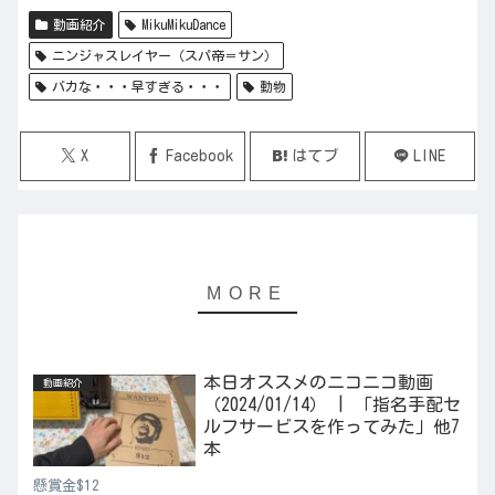
動画紹介
MikuMikuDance
ニンジャスレイヤー（スパ帝＝サン）
バカな・・・早すぎる・・・
動物
X
Facebook
はてブ
LINE
本日オススメのニコニコ動画
動画紹介
（2024/01/14） | 「指名手配セ
ルフサービスを作ってみた」他7
本
懸賞金$12