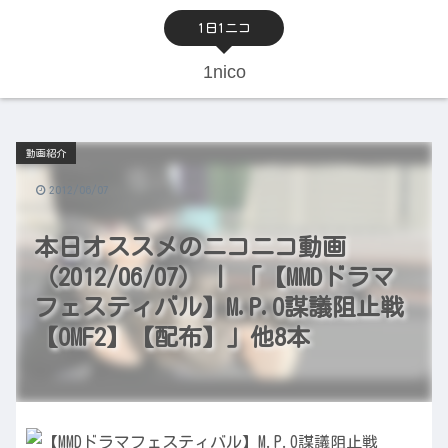
1日1ニコ
1nico
動画紹介
2012/06/07
本日オススメのニコニコ動画
（2012/06/07） | 「【MMDドラマ
フェスティバル】M.P.O謀議阻止戦
【OMF2】【配布】」他8本