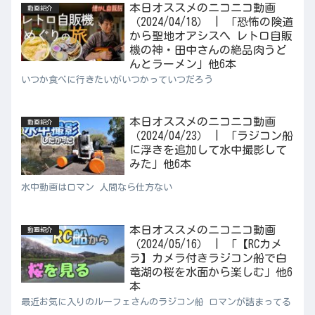
本日オススメのニコニコ動画
動画紹介
（2024/04/18） | 「恐怖の険道
から聖地オアシスへ レトロ自販
機の神・田中さんの絶品肉うど
んとラーメン」他6本
いつか食べに行きたいがいつかっていつだろう
本日オススメのニコニコ動画
動画紹介
（2024/04/23） | 「ラジコン船
に浮きを追加して水中撮影して
みた」他6本
水中動画はロマン 人間なら仕方ない
本日オススメのニコニコ動画
動画紹介
（2024/05/16） | 「【RCカメ
ラ】カメラ付きラジコン船で白
竜湖の桜を水面から楽しむ」他6
本
最近お気に入りのルーフェさんのラジコン船 ロマンが詰まってる