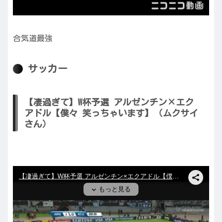
合気道最強
サッカー
【凄過ぎて】W杯予選 アルゼンチン×エク
アドル【僕々 笑っちゃいます】（ムクサイ
さん）