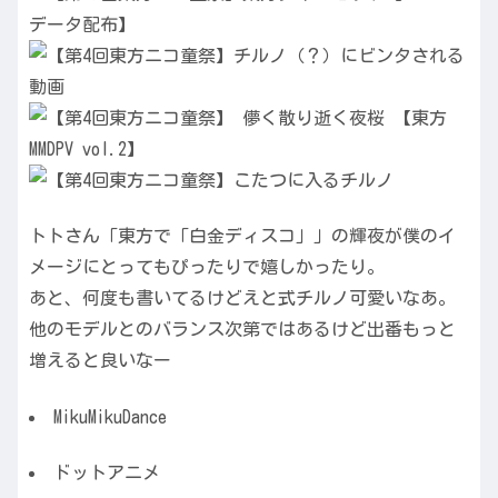
トトさん「東方で「白金ディスコ」」の輝夜が僕のイ
メージにとってもぴったりで嬉しかったり。
あと、何度も書いてるけどえと式チルノ可愛いなあ。
他のモデルとのバランス次第ではあるけど出番もっと
増えると良いなー
MikuMikuDance
ドットアニメ