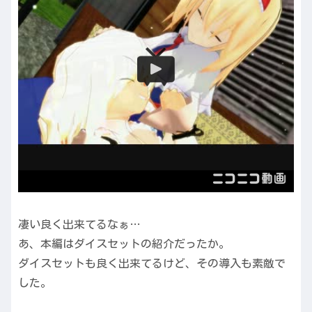
凄い良く出来てるなぁ…
あ、本編はダイスセットの紹介だったか。
ダイスセットも良く出来てるけど、その導入も素敵で
した。