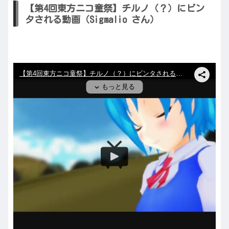
【第4回東方ニコ童祭】チルノ（？）にビン
タされる動画（Sigmalio さん）