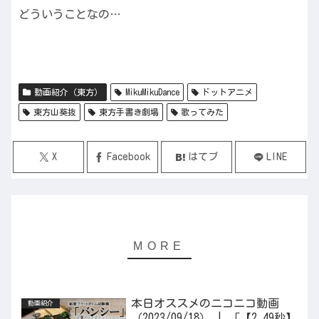
どういうことなの…
動画紹介（東方）
MikuMikuDance
ドットアニメ
東方山葵抜
東方手書き劇場
歌ってみた
X
Facebook
はてブ
LINE
本日オススメのニコニコ動画
動画紹介
（2023/09/18） | 「【2.49秒】