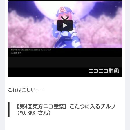
これは美しい……
【第4回東方ニコ童祭】こたつに入るチルノ
（YO.KKK さん）