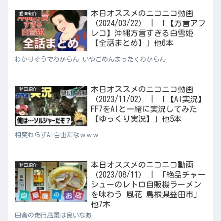
本日オススメのニコニコ動画
動画紹介
（2024/03/22） | 「【方言アフ
レコ】沖縄方言すぎる白雪姫
【全話まとめ】」他6本
わかりそうでわからん いやごめんまったくわからん
本日オススメのニコニコ動画
動画紹介
（2023/11/02） | 「【AI実況】
FF7をAIと一緒に実況してみた
【ゆっくり実況】」他5本
相変わらずAI自由だなｗｗｗ
本日オススメのニコニコ動画
動画紹介
（2023/08/11） | 「絶品チャー
シューのレトロ自販機ラーメン
を味わう 風花 島根県益田市」
他7本
田舎の走行風景は良いなあ