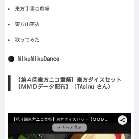
東方手書き劇場
東方山葵抜
歌ってみた
MikuMikuDance
【第４回東方ニコ童祭】東方ダイスセット
【ＭＭＤデータ配布】（TApinu さん）