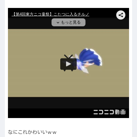
なにこれかわいいｗｗ