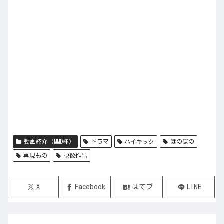
動画紹介（MMD杯）
ドラマ
ハイキック
ほのぼの
再現もの
映像作品
X
Facebook
はてブ
LINE