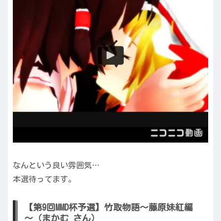
なんという良い雰囲気…
本選待ってます。
【第9回MMD杯予選】竹取物語～藤原妹紅編
～（まかむ さん）