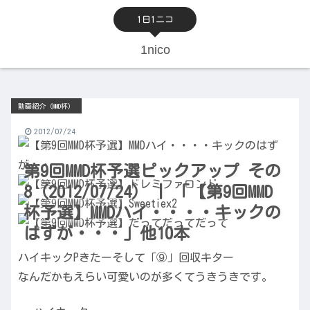
1日1ニコ
1nico
動画紹介（MMD杯）
2012/07/24
第9回MMD杯予選ピックアップ その
8（2012/07/24） | 「【第9回MMD
杯予選】MMDハイ・・・・キックの
はずが・・・」他10本
ハイキックPきたーそして「⑨」回収キター
なんだかもえらい可愛いのが多くてうきうきです。