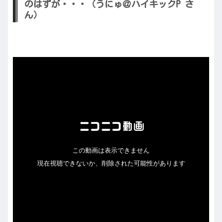
のはずが・・・（うにゅ＠ハイキックP さ
ん）