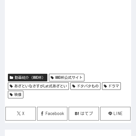
動画紹介（MMD杯）
MMD杯公式サイト
あざといなさすがLat式あざとい
ドタバタもの
ドラマ
映像
X
Facebook
はてブ
LINE