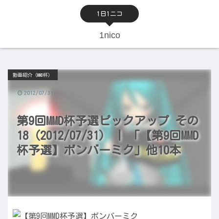
1日1ニコ
1nico
動画紹介（MMD杯）
2012/07/31
第9回MMD杯予選ピックアップ その
18（2012/07/31） | 「【第9回MMD
杯予選】ボンバーミク」他10本