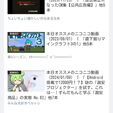
（2023/11/23） | 「放送禁止に
なったCM集【公共広告編】」他5
本
ちょいちょい懐かしいのもあるなあ
本日オススメのニコニコ動画
動画紹介
（2023/09/01） | 「直下掘りマ
インクラフト3の1」他5本
第3シーズン、ｷﾀ━━━━(ﾟ∀ﾟ)━━━━!!
本日オススメのニコニコ動画
動画紹介
（2024/01/09） | 「【Android
搭載で12000円！？】謎の「激安
プロジェクター」を試す。これ
は…｜ずんだもんと学ぶ「激安
商品」の実態 No.62」他7本
みんな大好きベルトレ