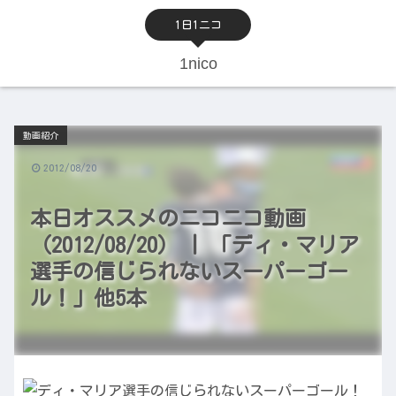
1日1ニコ
1nico
動画紹介
2012/08/20
本日オススメのニコニコ動画
（2012/08/20） | 「ディ・マリア
選手の信じられないスーパーゴー
ル！」他5本