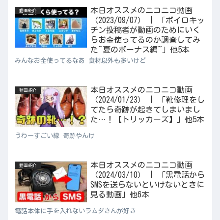
本日オススメのニコニコ動画
動画紹介
（2023/09/07） | 「ボイロキッ
チン投稿者が動画のためにいく
らお金使ってるのか調査してみ
た~夏のボーナス編~」他5本
みんなお金使ってるなあ 食材以外も多いけど
本日オススメのニコニコ動画
動画紹介
（2024/01/23） | 「靴修理をし
てたら奇跡が起きてしまいまし
た…！【トリッカーズ】」他5本
うわーすごい縁 奇跡やんけ
本日オススメのニコニコ動画
動画紹介
（2024/03/10） | 「黒電話から
SMSを送らないといけないときに
見る動画」他6本
電話本体に手を入れないラムダさんが好き