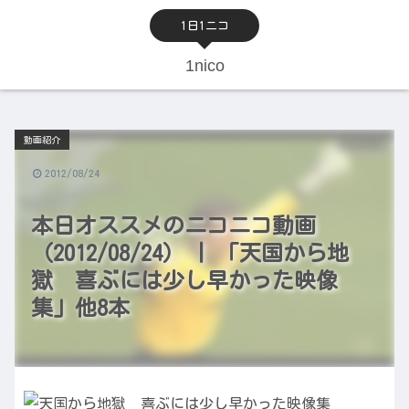
1日1ニコ
1nico
動画紹介
2012/08/24
本日オススメのニコニコ動画
（2012/08/24） | 「天国から地
獄 喜ぶには少し早かった映像
集」他8本