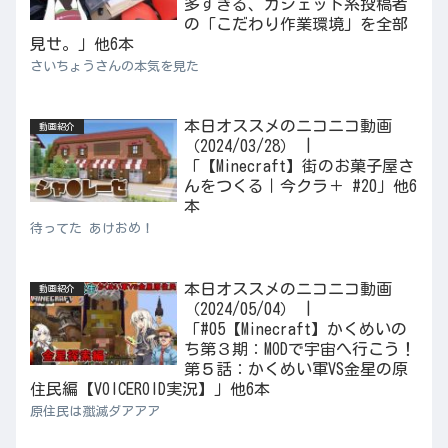
多すぎる、ガジェット系投稿者
の「こだわり作業環境」を全部
見せ。」他6本
さいちょうさんの本気を見た
本日オススメのニコニコ動画
動画紹介
（2024/03/28） |
「【Minecraft】街のお菓子屋さ
んをつくる｜今クラ＋ #20」他6
本
待ってた あけおめ！
本日オススメのニコニコ動画
動画紹介
（2024/05/04） |
「#05【Minecraft】かくめいの
ち第３期：MODで宇宙へ行こう！
第５話：かくめい軍VS金星の原
住民編【VOICEROID実況】」他6本
原住民は殲滅ダアアア