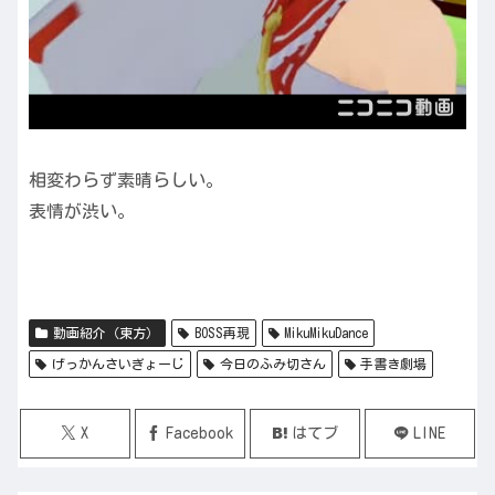
相変わらず素晴らしい。
表情が渋い。
動画紹介（東方）
BOSS再現
MikuMikuDance
げっかんさいぎょーじ
今日のふみ切さん
手書き劇場
X
Facebook
はてブ
LINE