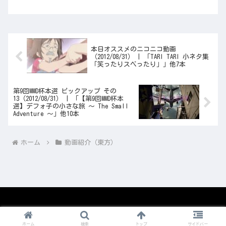
本日オススメのニコニコ動画
（2012/08/31） | 「TARI TARI 小ネタ集
「笑ったりスベったり」」他7本
第9回MMD杯本選 ピックアップ その
13（2012/08/31） | 「【第9回MMD杯本
選】デフォ子の小さな旅 ～ The Small
Adventure ～」他10本
ホーム
動画紹介（東方）
© 2008-2026 1nico.
ホーム
検索
トップ
サイドバー