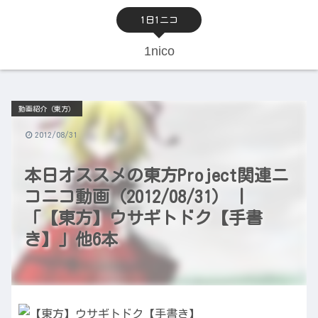
1日1ニコ
1nico
動画紹介（東方）
2012/08/31
本日オススメの東方Project関連ニ
コニコ動画（2012/08/31） |
「【東方】ウサギトドク【手書
き】」他6本