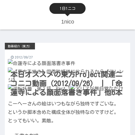
1日1ニコ
1nico
動画紹介（東方）
2012/09/27
本日オススメの東方Project関連ニ
コニコ動画（2012/09/26） | 「命
蓮寺による顔面落書き事件」他6本
こーへーさんの絵はいつもながら独特ですごいな。
というか脚本含めた構成全体が独特なのですけど。
とってもいい。素敵。