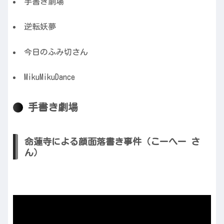
手書き劇場
逆転妖夢
今日のふみ切さん
MikuMikuDance
手書き劇場
命蓮寺による顔面落書き事件（こーへー さ
ん）