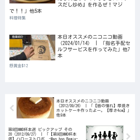
スだし炒め』を作るぜ！マジ
で！！」他5本
料理特集
本日オススメのニコニコ動画
動画紹介
（2024/01/14） | 「指名手配セ
ルフサービスを作ってみた」他7
本
懸賞金$12
本日オススメのニコニコ動画
（2012/09/26） | 「【皆の憧れ】厚焼き
ホットケーキ作ったよー。【厚さ4cm】」
他9本
第9回MMD杯本選 ピックアップ その
20（2012/09/27） | 「【第9回MMD杯本
選】ハローストロボ -Man_boo Remix-