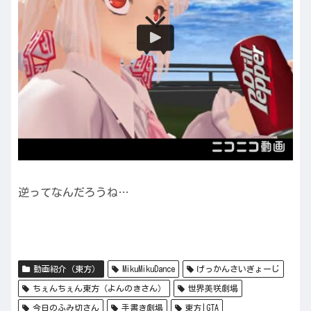
逆ってなんだろうね…
動画紹介（東方）
MikuMikuDance
げっかんさいぎょーじ
ちぇんちぇん東方（よんのきさん）
世界美咲劇場
今日のふみ切さん
手書き劇場
東方|GTA