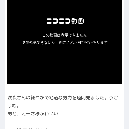
咲夜さんの細やかで地道な努力を垣間見ました。うむ
うむ。
あと、えーき様かわいい