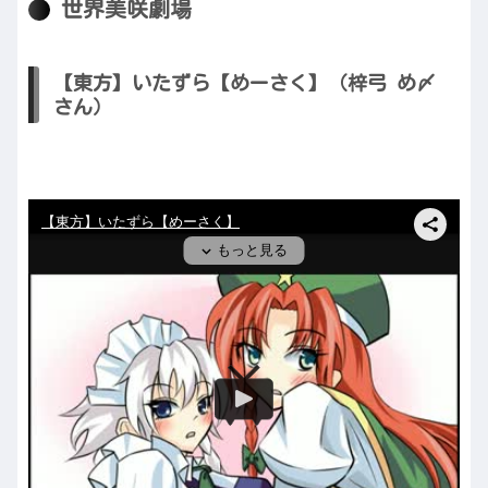
世界美咲劇場
【東方】いたずら【めーさく】（梓弓 め〆
さん）