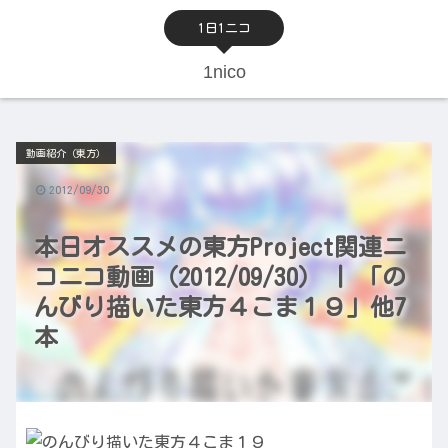
1日1ニコ
1nico
動画紹介（東方）
2012/09/30
本日オススメの東方Project関連ニ
コニコ動画（2012/09/30） | 「の
んびり描いた東方４こま１９」他7
本