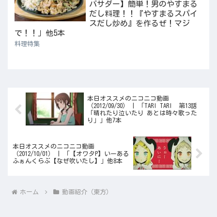
バサダー】簡単！男のやすまる
だし料理！！『やすまるスパイ
スだし炒め』を作るぜ！マジ
で！！」他5本
料理特集
本日オススメのニコニコ動画
（2012/09/30） | 「TARI TARI 第13話
「晴れたり泣いたり あとは時々歌った
り」」他7本
本日オススメのニコニコ動画
（2012/10/01） | 「【オワタP】いーある
ふぁんくらぶ【なぜ吹いたし】」他8本
ホーム
動画紹介（東方）