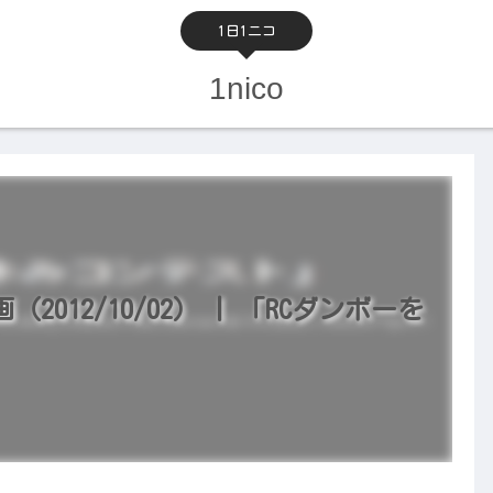
1日1ニコ
1nico
012/10/02） | 「RCダンボーを