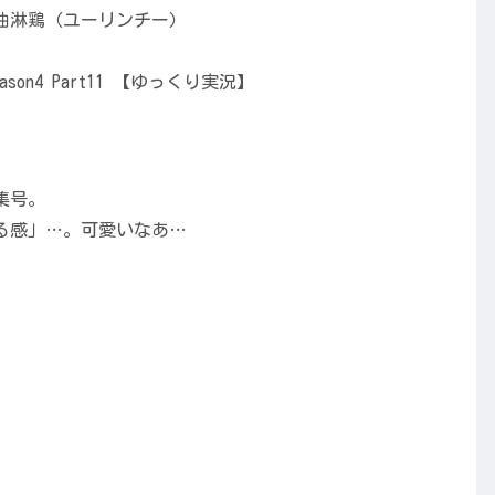
集号。
る感」…。可愛いなあ…