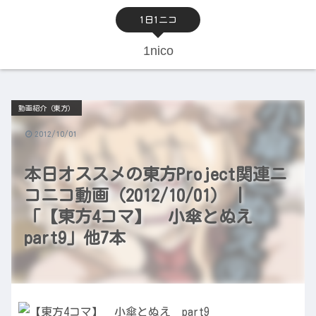
1日1ニコ
1nico
動画紹介（東方）
2012/10/01
本日オススメの東方Project関連ニ
コニコ動画（2012/10/01） |
「【東方4コマ】 小傘とぬえ
part9」他7本