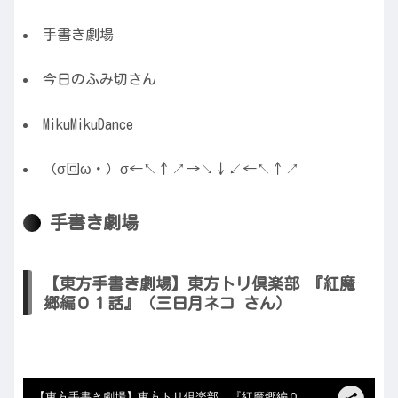
手書き劇場
今日のふみ切さん
MikuMikuDance
（σ回ω・）σ←↖↑↗→↘↓↙←↖↑↗
手書き劇場
【東方手書き劇場】東方トリ倶楽部 『紅魔
郷編０１話』（三日月ネコ さん）