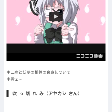
中二病と妖夢の相性の良さについて
半霊ェ…
吹 っ 切 れ み（アヤカシ さん）