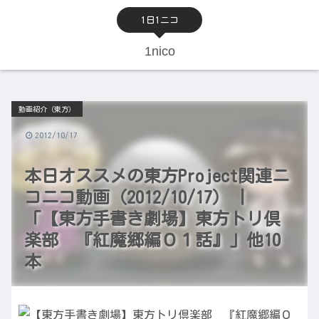
1日1ニコ
1nico
動画紹介（東方）
2012/10/17
本日オススメの東方Project関連ニ
コニコ動画（2012/10/17） |
「【東方手書き劇場】東方トリ倶
楽部 『紅魔郷編０１話』」他10
本