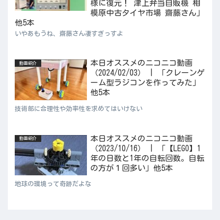
様に復元！ 津上弁当自販機 相
模原中古タイヤ市場 齋藤さん」
他5本
いやあもうね、齋藤さん凄すぎっすよ
本日オススメのニコニコ動画
動画紹介
（2024/02/03） | 「クレーンゲ
ーム型ラジコンを作ってみた」
他5本
技術部に合理性や効率性を求めてはいけない
本日オススメのニコニコ動画
動画紹介
（2023/10/16） | 「【LEGO】1
年の日数と1年の自転回数。自転
の方が１回多い」他5本
地球の環境って奇跡だよな