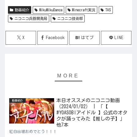
動画紹介
MikuMikuDance
Minecraft実況
TAS
ニコニコ兵器開発局
ニコニコ技術部
X
Facebook
はてブ
LINE
本日オススメのニコニコ動画
動画紹介
（2024/01/02） | 「【
#YOASOBIアイドル 】公式のオタ
クが踊ってみた【推しの子】」
他7本
紅白出場おめでとう！！！