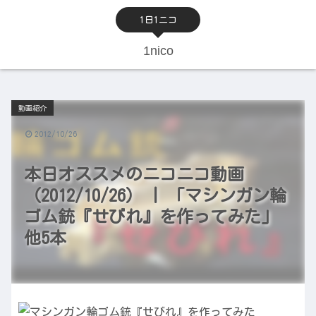
1日1ニコ
1nico
動画紹介
2012/10/26
本日オススメのニコニコ動画
（2012/10/26） | 「マシンガン輪
ゴム銃『せびれ』を作ってみた」
他5本