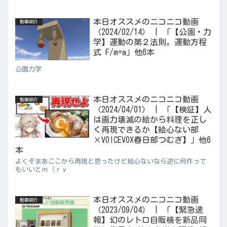
本日オススメのニコニコ動画
動画紹介
（2024/02/14） | 「【公園・力
学】運動の第２法則。運動方程
式 F/m=a」他6本
公園力学
本日オススメのニコニコ動画
動画紹介
（2024/04/01） | 「【検証】人
は画力壊滅の絵から料理を正し
く再現できるか【絵心ない部
×VOICEVOX春日部つむぎ】」他6
本
よくぞまあここから再現と思ったけど絵心ないなら逆に何作って
もいいとｍ（ｒｙ
本日オススメのニコニコ動画
動画紹介
（2023/09/04） | 「【緊急速
報】幻のレトロ自販機を新品同