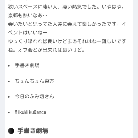
狭いスペースに凄い人、凄い熱気でした。いやはや。
京都も熱いなあ…
会いたいと思ってた人達に会えて楽しかったです。イ
ベントはいいねー
ゆっくり喋れれば良いけどまあそれはねー難しいです
ね。オフ会とか出来れば良いけど。
手書き劇場
ちぇんちぇん東方
今日のふみ切さん
MikuMikuDance
手書き劇場