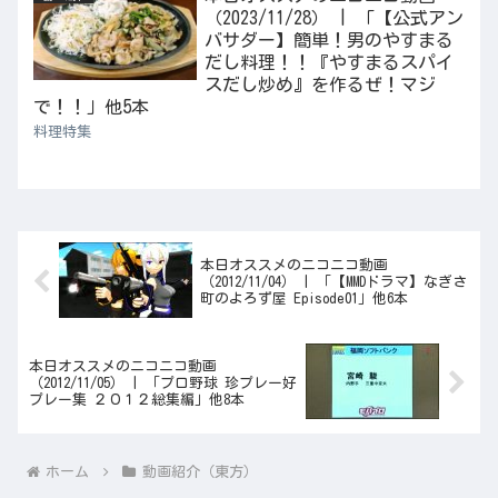
（2023/11/28） | 「【公式アン
バサダー】簡単！男のやすまる
だし料理！！『やすまるスパイ
スだし炒め』を作るぜ！マジ
で！！」他5本
料理特集
本日オススメのニコニコ動画
（2012/11/04） | 「【MMDドラマ】なぎさ
町のよろず屋 Episode01」他6本
本日オススメのニコニコ動画
（2012/11/05） | 「プロ野球 珍プレー好
プレー集 ２０１２総集編」他8本
ホーム
動画紹介（東方）