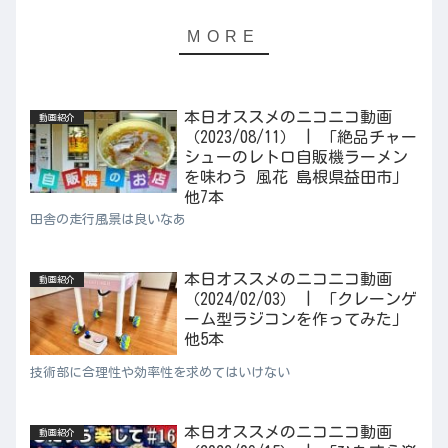
本日オススメのニコニコ動画
動画紹介
（2023/08/11） | 「絶品チャー
シューのレトロ自販機ラーメン
を味わう 風花 島根県益田市」
他7本
田舎の走行風景は良いなあ
本日オススメのニコニコ動画
動画紹介
（2024/02/03） | 「クレーンゲ
ーム型ラジコンを作ってみた」
他5本
技術部に合理性や効率性を求めてはいけない
本日オススメのニコニコ動画
動画紹介