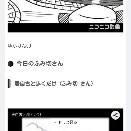
ゆかりんGJ
今日のふみ切さん
屠自古と歩くだけ（ふみ切 さん）