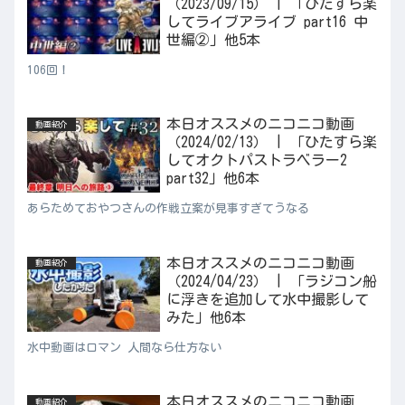
（2023/09/15） | 「ひたすら楽
してライブアライブ part16 中
世編②」他5本
106回！
本日オススメのニコニコ動画
動画紹介
（2024/02/13） | 「ひたすら楽
してオクトパストラベラー2
part32」他6本
あらためておやつさんの作戦立案が見事すぎてうなる
本日オススメのニコニコ動画
動画紹介
（2024/04/23） | 「ラジコン船
に浮きを追加して水中撮影して
みた」他6本
水中動画はロマン 人間なら仕方ない
本日オススメのニコニコ動画
動画紹介