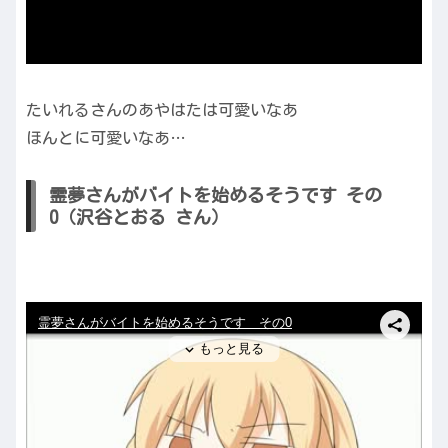
たいれるさんのあやはたは可愛いなあ
ほんとに可愛いなあ…
霊夢さんがバイトを始めるそうです その
0（沢谷とおる さん）