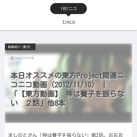
1日1ニコ
1nico
動画紹介（東方）
2012/11/10
本日オススメの東方Project関連ニ
コニコ動画（2012/11/10） |
「【東方動画】 神は賽子を振らな
い ２話」他8本
ましのとさん「神は賽子を振らない」第2話。おおお