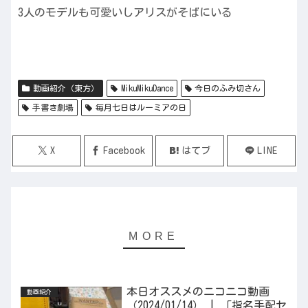
3人のモデルも可愛いしアリスがそばにいる
動画紹介（東方）
MikuMikuDance
今日のふみ切さん
手書き劇場
毎月七日はルーミアの日
X
Facebook
はてブ
LINE
本日オススメのニコニコ動画
動画紹介
（2024/01/14） | 「指名手配セ