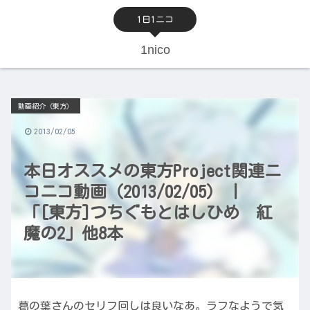
1日1ニコ
1nico
動画紹介（東方）
2013/02/05
本日オススメの東方Project関連ニ
コニコ動画（2013/02/05） |
「[東方]つちぐもとはしひめ 紅
魔の2」他8本
葛の葉さんのセリフ回しは良いなあ。ラフなようで気