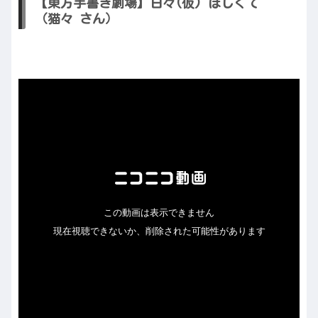
【東方手書き劇場】日々(仮) ほしくて
（猫々 さん）