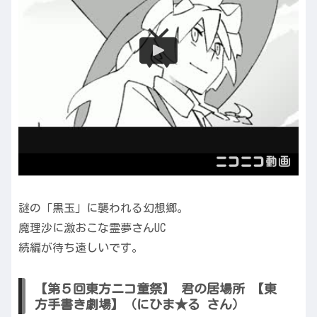
謎の「黒玉」に襲われる幻想郷。
魔理沙に激おこな霊夢さんUC
続編が待ち遠しいです。
【第５回東方ニコ童祭】 君の居場所 【東
方手書き劇場】（にひま★る さん）