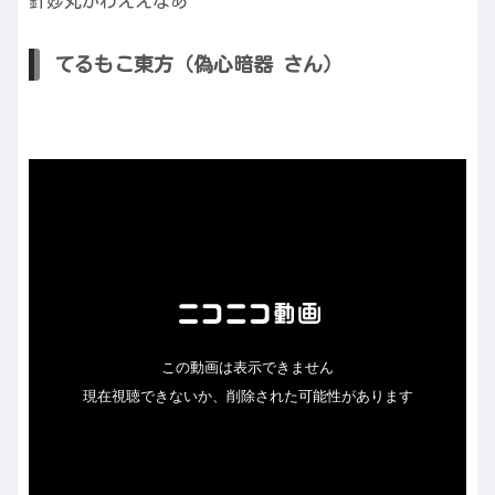
針妙丸かわええなあ
てるもこ東方（偽心暗器 さん）