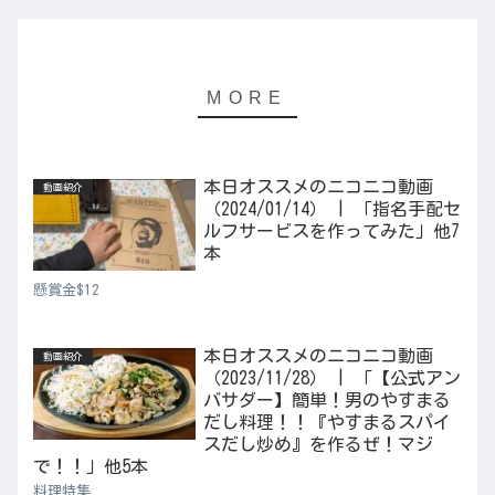
本日オススメのニコニコ動画
動画紹介
（2024/01/14） | 「指名手配セ
ルフサービスを作ってみた」他7
本
懸賞金$12
本日オススメのニコニコ動画
動画紹介
（2023/11/28） | 「【公式アン
バサダー】簡単！男のやすまる
だし料理！！『やすまるスパイ
スだし炒め』を作るぜ！マジ
で！！」他5本
料理特集