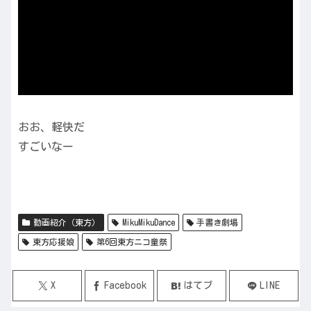
おお、軽快だ
すごいなー
動画紹介（東方）
MikuMikuDance
手書き劇場
東方応援娘
第6回東方ニコ童祭
X
Facebook
はてブ
LINE