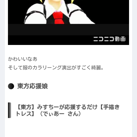
かわいいなあ
そして服のカラリーング演出がすごく綺麗。
東方応援娘
【東方】みすちーが応援するだけ【手描き
トレス】（でぃあー さん）