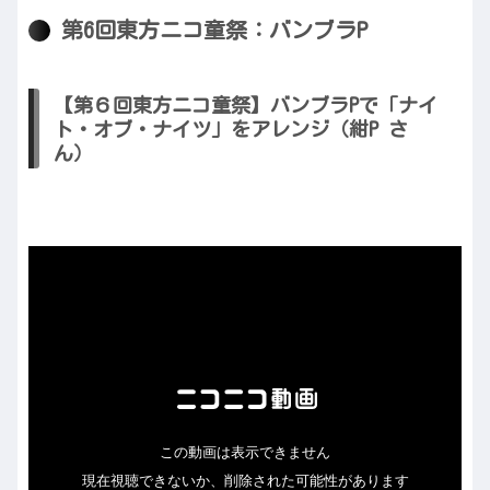
第6回東方ニコ童祭：バンブラP
【第６回東方ニコ童祭】バンブラPで「ナイ
ト・オブ・ナイツ」をアレンジ（紺P さ
ん）