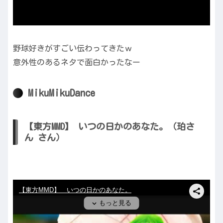
野球好きがすごい伝わってきたｗ
意外性のあるネタで面白かったなー
MikuMikuDance
【東方MMD】 いつの日かのあなた。（珀さ
ん さん）