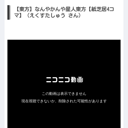
【東方】なんやかんや星人東方【紙芝居4コ
マ】（えくすたしゅう さん）