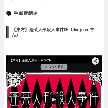
手書き劇場
【東方】蓬莱人形殺人事件OP（donjuan さ
ん）