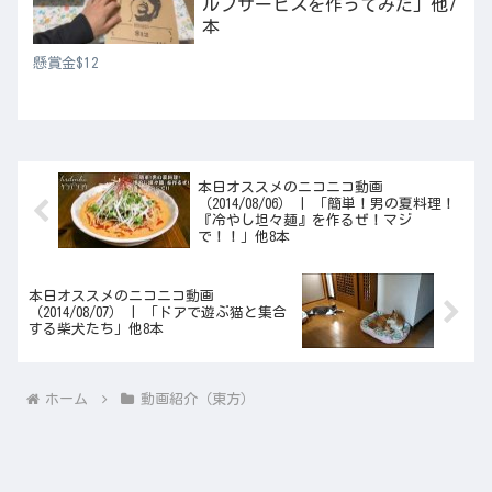
ルフサービスを作ってみた」他7
本
懸賞金$12
本日オススメのニコニコ動画
（2014/08/06） | 「簡単！男の夏料理！
『冷やし坦々麺』を作るぜ！マジ
で！！」他8本
本日オススメのニコニコ動画
（2014/08/07） | 「ドアで遊ぶ猫と集合
する柴犬たち」他8本
ホーム
動画紹介（東方）