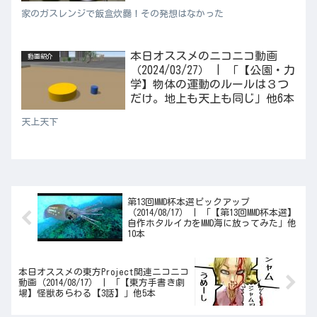
家のガスレンジで飯盒炊爨！その発想はなかった
本日オススメのニコニコ動画
動画紹介
（2024/03/27） | 「【公園・力
学】物体の運動のルールは３つ
だけ。地上も天上も同じ」他6本
天上天下
第13回MMD杯本選ピックアップ
（2014/08/17） | 「【第13回MMD杯本選】
自作ホタルイカをMMD海に放ってみた」他
10本
本日オススメの東方Project関連ニコニコ
動画（2014/08/17） | 「【東方手書き劇
場】怪獣あらわる【3話】」他5本