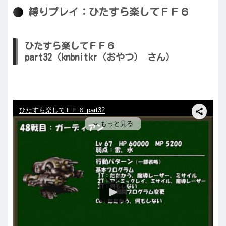
縛りプレイ：ひたすら楽してＦＦ６
ひたすら楽してＦＦ６
part32（knbnitkr（おやつ） さん）