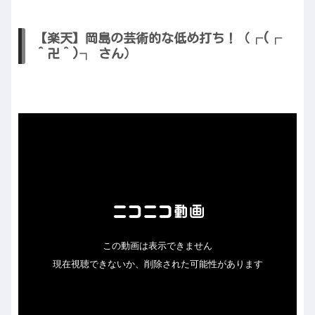
【楽天】岡島の芸術的な低め打ち！（┌(┌
＾卍＾)┐ さん）