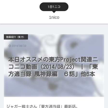
1日1ニコ
1nico
動画紹介（東方）
2014/08/23
本日オススメの東方Project関連ニ
コニコ動画（2014/08/23） | 「東
方適当録 風神録編 ６話」他6本
ジャガー戦士さん「東方適当録」最新話。