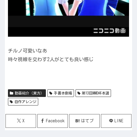
チルノ可愛いなあ
時々視線を交わす2人がとても良い感じ
動画紹介（東方）
手書き劇場
第13回MMD杯本選
自作アレンジ
X
Facebook
はてブ
LINE