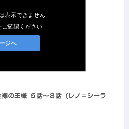
】全裸の王様 ５話～８話（レノ＝シーラ