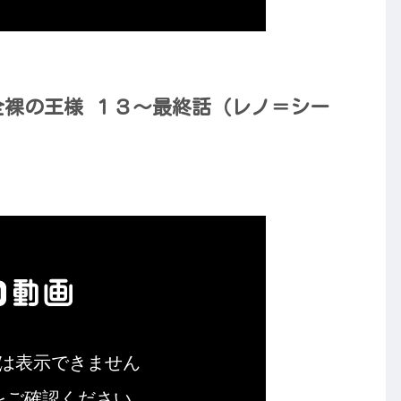
】全裸の王様 １３～最終話（レノ＝シー