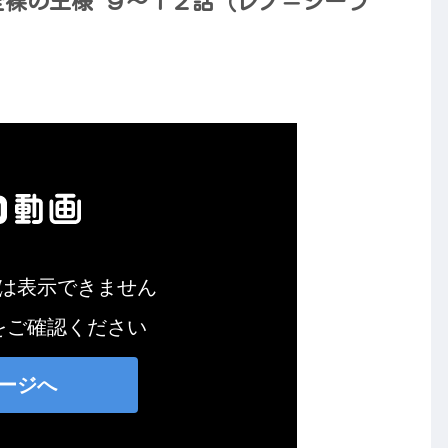
】全裸の王様 ９～１２話（レノ＝シーラ