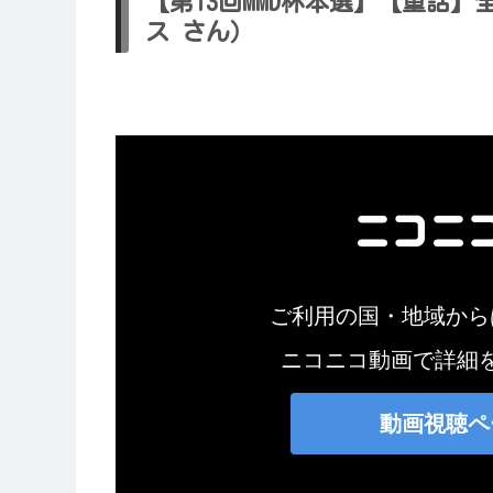
【第13回MMD杯本選】【童話
ス さん）