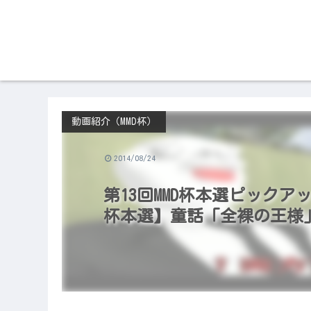
動画紹介（MMD杯）
2014/08/24
第13回MMD杯本選ピックアップ（
杯本選】童話「全裸の王様」