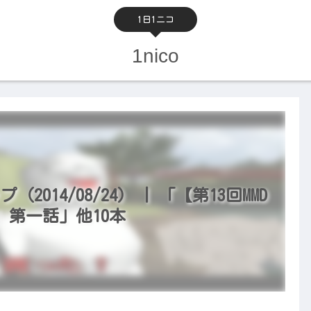
1日1ニコ
1nico
2014/08/24） | 「【第13回MMD
第一話」他10本