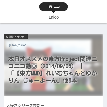
1日1ニコ
1nico
動画紹介（東方）
2014/09/06
本日オススメの東方Project関連ニ
コニコ動画（2014/09/06） |
「【東方MMD】れいむちゃんとゆか
りん じゅーよーん」他5本
大好きシリーズ来たー