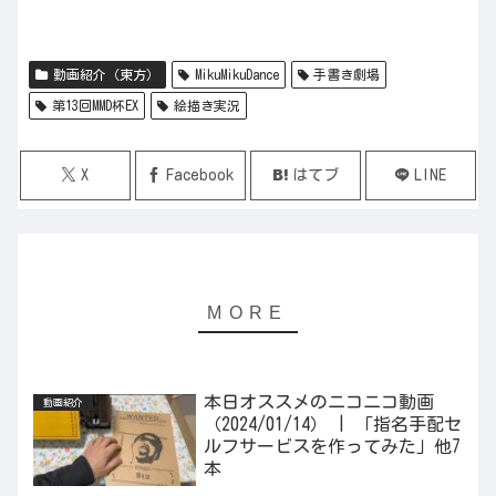
動画紹介（東方）
MikuMikuDance
手書き劇場
第13回MMD杯EX
絵描き実況
X
Facebook
はてブ
LINE
本日オススメのニコニコ動画
動画紹介
（2024/01/14） | 「指名手配セ
ルフサービスを作ってみた」他7
本