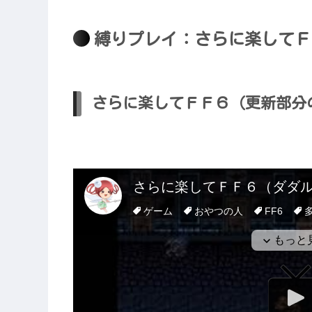
縛りプレイ：さらに楽してＦ
さらに楽してＦＦ６（更新部分のみ