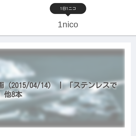
1日1ニコ
1nico
015/04/14） | 「ステンレスで
」他8本