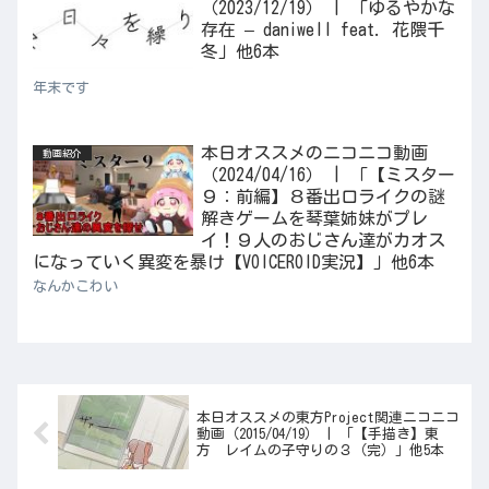
（2023/12/19） | 「ゆるやかな
存在 – daniwell feat. 花隈千
冬」他6本
年末です
本日オススメのニコニコ動画
動画紹介
（2024/04/16） | 「【ミスター
９：前編】８番出口ライクの謎
解きゲームを琴葉姉妹がプレ
イ！９人のおじさん達がカオス
になっていく異変を暴け【VOICEROID実況】」他6本
なんかこわい
本日オススメの東方Project関連ニコニコ
動画（2015/04/19） | 「【手描き】東
方 レイムの子守りの３（完）」他5本