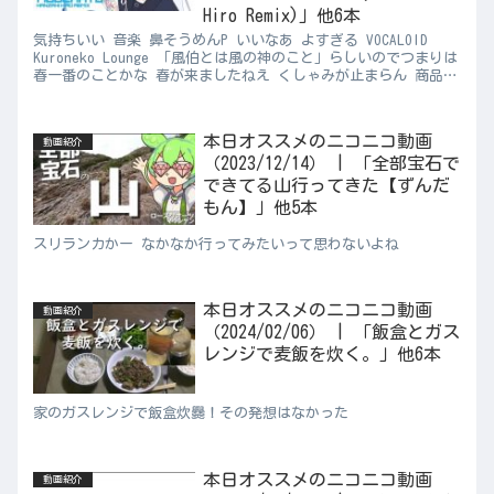
Hiro Remix)」他6本
気持ちいい 音楽 鼻そうめんP いいなあ よすぎる VOCALOID
Kuroneko Lounge 「風伯とは風の神のこと」らしいのでつまりは
春一番のことかな 春が来ましたねえ くしゃみが止まらん 商品レ
ビュー さいちょうさん ドット抜け...
本日オススメのニコニコ動画
動画紹介
（2023/12/14） | 「全部宝石で
できてる山行ってきた【ずんだ
もん】」他5本
スリランカかー なかなか行ってみたいって思わないよね
本日オススメのニコニコ動画
動画紹介
（2024/02/06） | 「飯盒とガス
レンジで麦飯を炊く。」他6本
家のガスレンジで飯盒炊爨！その発想はなかった
本日オススメのニコニコ動画
動画紹介