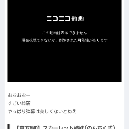
おおおおー
すごい綺麗
やっぱり弾幕は美しくないとねえ
【東方MMD】スカーレット姉妹(のんちく式)