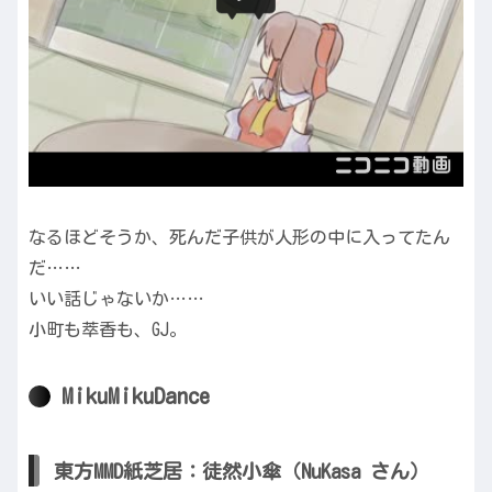
なるほどそうか、死んだ子供が人形の中に入ってたん
だ……
いい話じゃないか……
小町も萃香も、GJ。
MikuMikuDance
東方MMD紙芝居：徒然小傘（NuKasa さん）