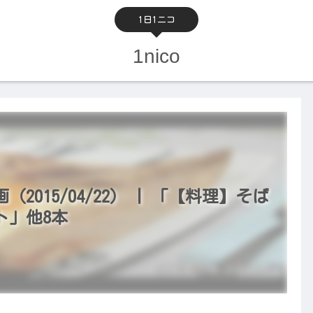
1日1ニコ
1nico
015/04/22） | 「【料理】そば
ト」他8本