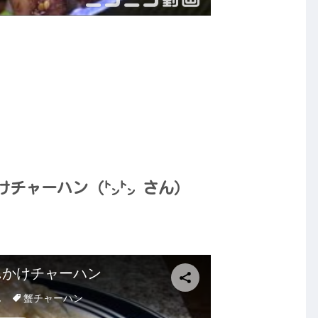
けチャーハン（㌧㌧ さん）