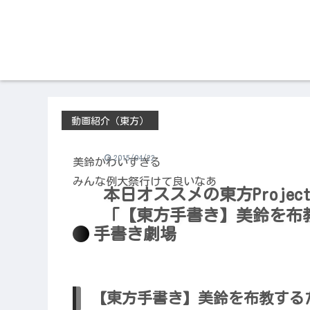
動画紹介（東方）
2015/04/22
美鈴かわいすぎる
みんな例大祭行けて良いなあ
本日オススメの東方Project
「【東方手書き】美鈴を布
手書き劇場
【東方手書き】美鈴を布教する