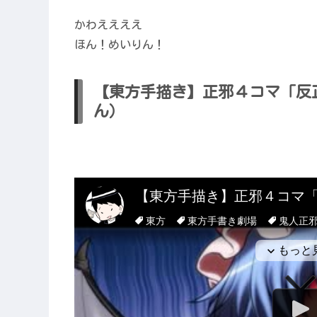
かわええええ
ほん！めいりん！
【東方手描き】正邪４コマ「反正」
ん）