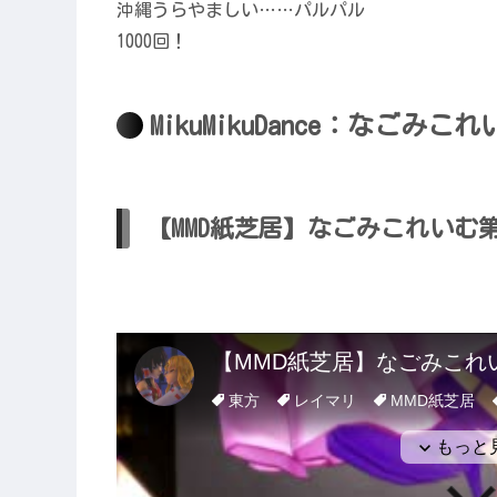
沖縄うらやましい……パルパル
1000回！
MikuMikuDance：なごみこ
【MMD紙芝居】なごみこれいむ