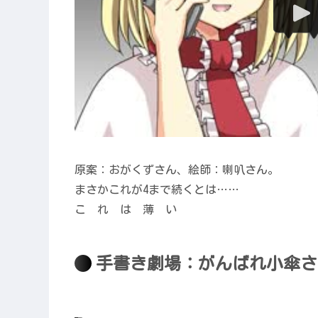
原案：おがくずさん、絵師：喇叭さん。
まさかこれが4まで続くとは……
こ れ は 薄 い
手書き劇場：がんばれ小傘さ