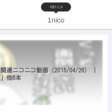
1日1ニコ
1nico
関連ニコニコ動画（2015/04/26） |
」他6本