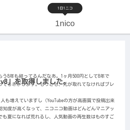
1日1ニコ
1nico
う8年も経ってるんだなあ。1ヶ月500円として8年で
v8」を取得しました。
元とってるきがします。もっとも、元が取れてなければプレ
る人も増えていますし（YouTubeの方が高画質で投稿出来
方が認知度が高くなって、ニコニコ動画はどんどんマニアッ
でも夏になれば荒れるし、人気動画の再生数はものすご