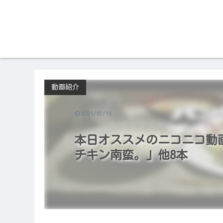
動画紹介
2021/02/16
本日オススメのニコニコ動画（2
チキン南蛮。」他8本