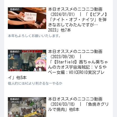
本日オススメのニコニコ動画
動画紹介
（2024/01/01） | 「【ピアノ】
「ナイト・オブ・ナイツ」を弾
きなおしてみたんですが…
2023」他7本
本年もよろしくお願いいたします。
本日オススメのニコニコ動画
動画紹介
（2023/09/26） |
「【Starfield】茜ちゃん葵ちゃ
んのカオス宇宙海賊記：ＶＳや
べー女編：VOICEROID実況プレ
イ」他5本
個人的にはACより刺さるなーやるか
本日オススメのニコニコ動画
動画紹介
（2024/03/18） | 「魚焼きグリ
ルで焼肉」他6本