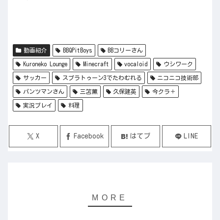
動画紹介
BBQPitBoys
BBコリーさん
Kuroneko Lounge
Minecraft
vocaloid
ウシワーク
サッカー
スプラトゥーン3でたわむれる
ニコニコ技術部
パンツマンさん
三笘薫
久保建英
今クラ＋
実況プレイ
料理
X
Facebook
はてブ
LINE