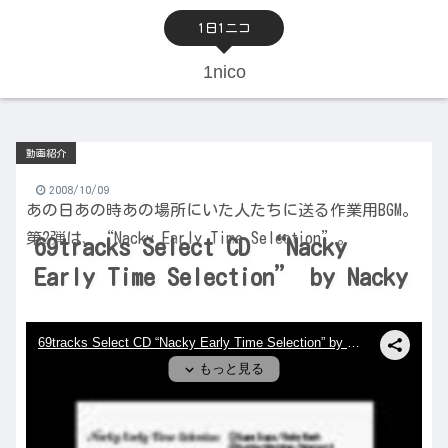
1日1ニコ
1nico
動画紹介
2008/10/09
あの日あの時あの場所にいた人たちに送る作業用BGM。
第2弾は、“Nacky Early Time Selection”。
69tracks Select CD “Nacky
Early Time Selection” by Nacky