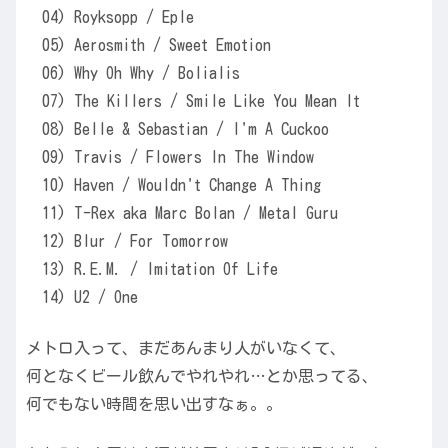
04) Royksopp / Eple
05) Aerosmith / Sweet Emotion
06) Why Oh Why / Bolialis
07) The Killers / Smile Like You Mean It
08) Belle & Sebastian / I'm A Cuckoo
09) Travis / Flowers In The Window
10) Haven / Wouldn't Change A Thing
11) T-Rex aka Marc Bolan / Metal Guru
12) Blur / For Tomorrow
13) R.E.M. / Imitation Of Life
14) U2 / One
メトロ入って、まだあんまり人がいなくて、
何となくビール飲んでやれやれ…とか思ってる、
何でもない時間を思い出すなぁ。。