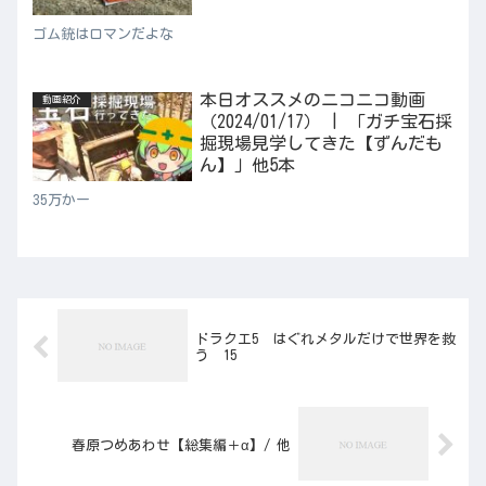
ゴム銃はロマンだよな
本日オススメのニコニコ動画
動画紹介
（2024/01/17） | 「ガチ宝石採
掘現場見学してきた【ずんだも
ん】」他5本
35万かー
ドラクエ5 はぐれメタルだけで世界を救
う 15
春原つめあわせ【総集編＋α】/ 他