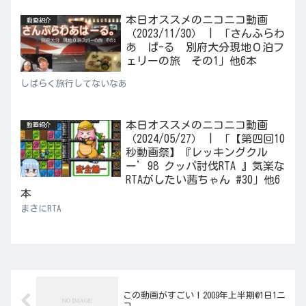
本日オススメのニコニコ動画
動画紹介
（2023/11/30） | 「さんふらわ
あ ぱ-る 別府大分現地０泊フ
ェリーの旅 その1」他6本
しばらく旅行してないなあ
本日オススメのニコニコ動画
動画紹介
（2024/05/27） | 「【第四回10
秒動画祭】『レッキングクル
ー’98 クッパ討伐RTA 』気楽な
RTAがしたい茜ちゃん #30」他6
本
まさにRTA
この動画がすごい！2009年上半期@1日1ニ
コ