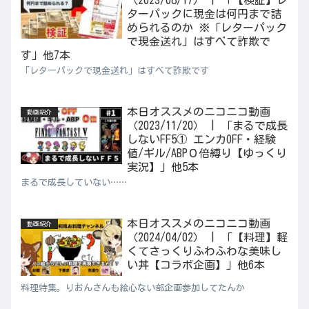
ターパックに現金は何円まで詰
められるのか ※「レターパック
で現金送れ」はすべて詐欺で
す」他7本
「レターパックで現金送れ」はすべて詐欺です
本日オススメのニコニコ動画
動画紹介
（2023/11/20） | 「まるで成長
しないFF5① エンカOFF・経験
値/ギル/ABP０倍縛り【ゆっくり
実況】」他5本
まるで成長していない……
本日オススメのニコニコ動画
動画紹介
（2024/04/02） | 「【料理】軽
くてさっくりふわふわな美味し
い丼【コラボ企画】」他6本
料理特集。りおんさんも絵心ない部企画参加してたんか