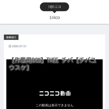
1日1ニコ
1nico
動画紹介
2009/07/31
【作業用BGM】THEE チバ【チバユ
ウスケ】