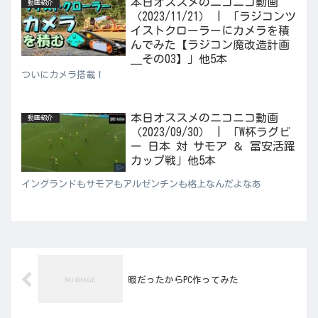
本日オススメのニコニコ動画
動画紹介
（2023/11/21） | 「ラジコンツ
イストクローラーにカメラを積
んでみた【ラジコン魔改造計画
＿その03】」他5本
ついにカメラ搭載！
本日オススメのニコニコ動画
動画紹介
（2023/09/30） | 「W杯ラグビ
ー 日本 対 サモア ＆ 冨安活躍
カップ戦」他5本
イングランドもサモアもアルゼンチンも格上なんだよなあ
暇だったからPC作ってみた