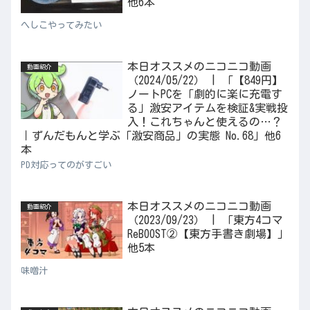
他6本
へしこやってみたい
本日オススメのニコニコ動画
動画紹介
（2024/05/22） | 「【849円】
ノートPCを「劇的に楽に充電す
る」激安アイテムを検証&実戦投
入！これちゃんと使えるの…？
｜ずんだもんと学ぶ「激安商品」の実態 No.68」他6
本
PD対応ってのがすごい
本日オススメのニコニコ動画
動画紹介
（2023/09/23） | 「東方4コマ
ReBOOST②【東方手書き劇場】」
他5本
味噌汁