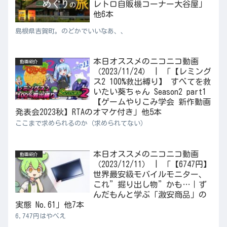
レトロ自販機コーナー大谷屋」
他6本
島根県吉賀町。のどかでいいなあ、、
本日オススメのニコニコ動画
動画紹介
（2023/11/24） | 「【レミング
ス2 100%救出縛り】 すべてを救
いたい葵ちゃん Season2 part1
【ゲームやりこみ学会 新作動画
発表会2023秋】RTAのオマケ付き」他5本
ここまで求められるのか（求められてない）
本日オススメのニコニコ動画
動画紹介
（2023/12/11） | 「【6747円】
世界最安級モバイルモニター、
これ”掘り出し物”かも…｜ず
んだもんと学ぶ「激安商品」の
実態 No.61」他7本
6,747円はやべえ