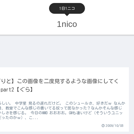
1日1ニコ
1nico
ぐりと】この画像を二度見するような画像にしてく
part2【ぐら】
らしい。 中学星 見るの遅れだけど。 このシュールさ、好きだｗ なんか
昔、教室でこんな感じの書いてる奴って居なかった？なんかそんな感じ
かしさを感じる。 今日のMMD おおおお。GMも凄いけど（そういうユニッ
だったのかｗ）、こ...
2009/10/05