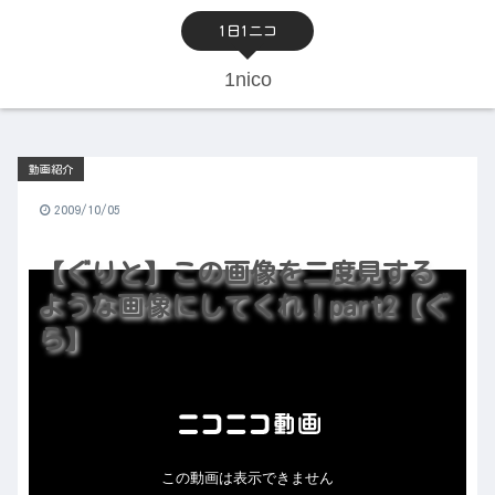
1日1ニコ
1nico
動画紹介
2009/10/05
【ぐりと】この画像を二度見する
ような画像にしてくれ！part2【ぐ
ら】