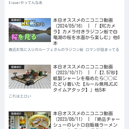
Xiaomiやってんなあ
本日オススメのニコニコ動画
動画紹介
（2024/05/16） | 「【RCカメ
ラ】カメラ付きラジコン船で白
竜湖の桜を水面から楽しむ」他6
本
最近お気に入りのルーフェさんのラジコン船 ロマンが詰まってる
本日オススメのニコニコ動画
動画紹介
（2023/10/17） | 「【2.57秒】
紙製シャーシを極めたら◯◯に
たどり着いた【ルール無用JCJC
タイムアタック】」他5本
これはエロい
本日オススメのニコニコ動画
動画紹介
（2023/08/11） | 「絶品チャー
シューのレトロ自販機ラーメン