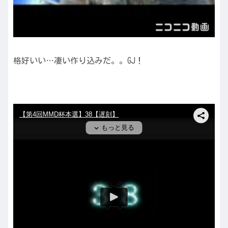
格好いい…凄い作り込みだ。。GJ！