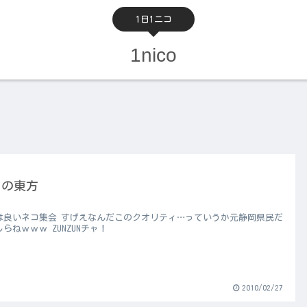
1日1ニコ
1nico
日の東方
は良いネコ集会 すげえなんだこのクオリティ…っていうか元静岡県民だ
らねｗｗｗ ZUNZUNチャ！
2010/02/27