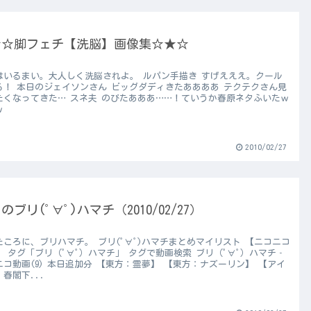
★☆脚フェチ【洗脳】画像集☆★☆
はいるまい。大人しく洗脳されよ。 ルパン手描き すげえええ。クール
る！ 本日のジェイソンさん ビッグダディきたああああ テクテクさん見
たくなってきた… スネ夫 のびたあああ……！ていうか春原ネタふいたｗ
ｗ
2010/02/27
のブリ(ﾟ∀ﾟ)ハマチ（2010/02/27）
たころに、ブリハマチ。 ブリ(ﾟ∀ﾟ)ハマチまとめマイリスト 【ニコニコ
】 タグ「ブリ（ﾟ∀ﾟ）ハマチ」 タグで動画検索 ブリ（ﾟ∀ﾟ）ハマチ‐
ニコ動画(9) 本日追加分 【東方：霊夢】 【東方：ナズーリン】 【アイ
春閣下...