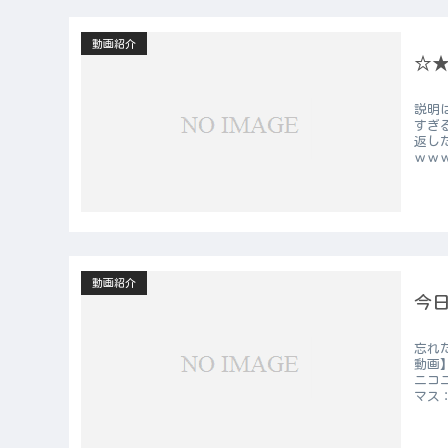
動画紹介
☆
説明
すぎ
返し
ｗｗ
動画紹介
今日
忘れ
動画
ニコ
マス：