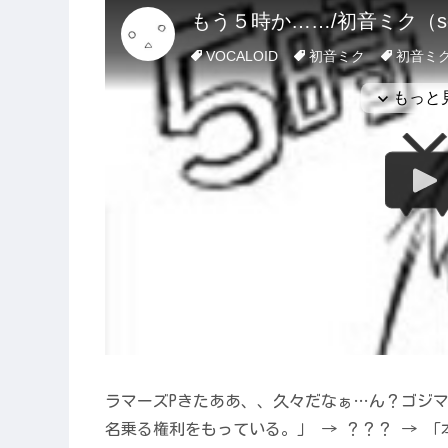
ラマーズPきたああ、、久々だなぁ…ん？ゴジマジ
名乗る権利をもっている。」 → ？？？ → 「