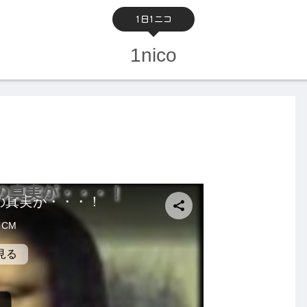
1日1ニコ
1nico
の真実が・・・！