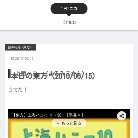
1日1ニコ
1nico
動画紹介（東方）
2010/06/15
上海ハニー（まるみこさん）
本日の東方（2010/06/15）
きてた！