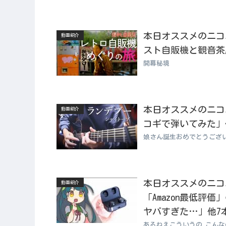
本日オススメのニコニコ
動画紹介
スト自販機と観音茶
開幕秘境
本日オススメのニコニコ
動画紹介
コギで弾いてみた」
娘さん誕生おめでとうござ
本日オススメのニコニコ
動画紹介
「Amazon最低評
ヤバすぎた…」他7
あるねえこういうの こん