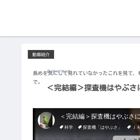
動画紹介
2010/06/16
長めを気にして見れていなかったこれを見て、
で。
＜完結編＞探査機はやぶさ