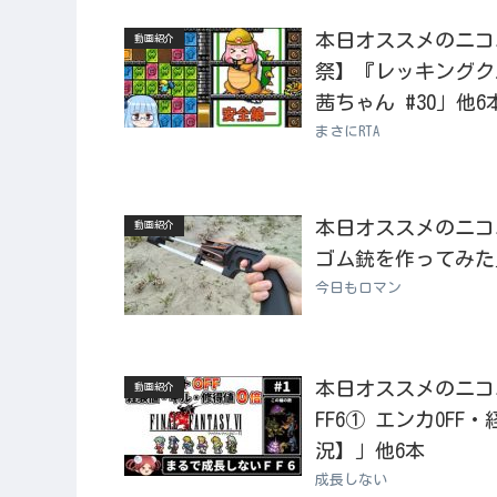
本日オススメのニコニコ
動画紹介
祭】『レッキングクル
茜ちゃん #30」他6
まさにRTA
本日オススメのニコニコ
動画紹介
ゴム銃を作ってみた
今日もロマン
本日オススメのニコニコ
動画紹介
FF6① エンカOF
況】」他6本
成長しない