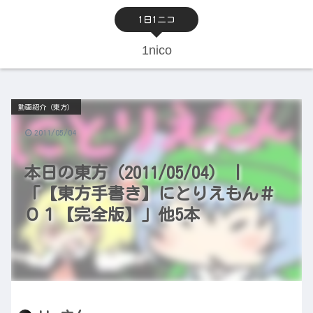
1日1ニコ
1nico
動画紹介（東方）
2011/05/04
本日の東方（2011/05/04） |
「【東方手書き】にとりえもん＃
０１【完全版】」他5本